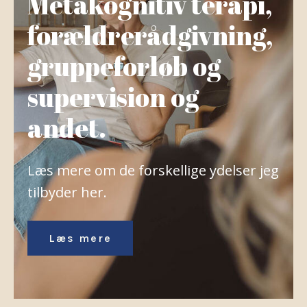
Metakognitiv terapi,
forældrerådgivning,
gruppeforløb og
supervision og
andet.
Læs mere om de forskellige ydelser jeg
tilbyder her.
nd
Læs mere